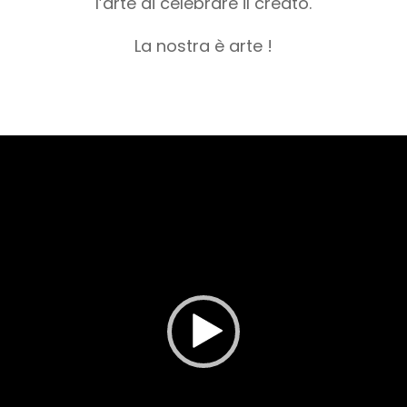
l’arte di celebrare il creato.
La nostra è arte !
Video
Player