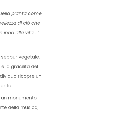
uella pianta come
ellezza di ciò che
 inno alla vita …”
 seppur vegetale,
e la gracilità del
ndividuo ricopre un
ianta.
e di un monumento
arte della musica,