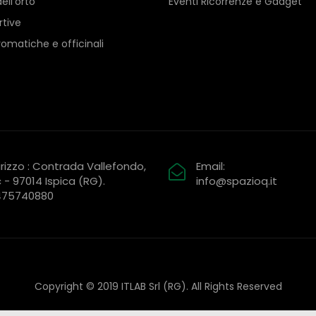
ell’orto
Eventi Ricorrenze e Gadget
rtive
romatiche e officinali
irizzo : Contrada Vallefondo,
Email:
 - 97014 Ispica (RG).
info@spazioq.it
1475740880
Copyright © 2019 ITLAB Srl (RG). All Rights Reserved