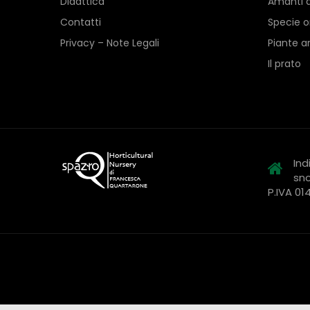
Didattica
Amanti d
Contatti
Specie o
Privacy – Note Legali
Piante a
Il prato
Ind
snc
P.IVA 0