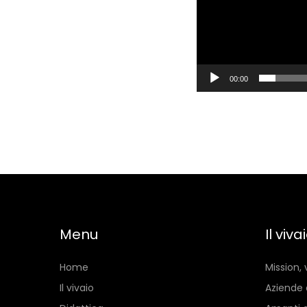
00:00
Menu
Il viva
Home
Mission, 
Il vivaio
Aziende 