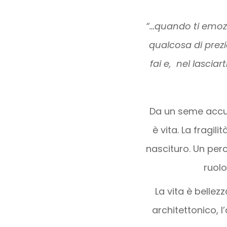
“…quando ti emoz
qualcosa di prezi
fai e, nel lascia
Da un seme accur
è vita. La fragil
nascituro. Un perc
ruolo
La vita è bellez
architettonico, l