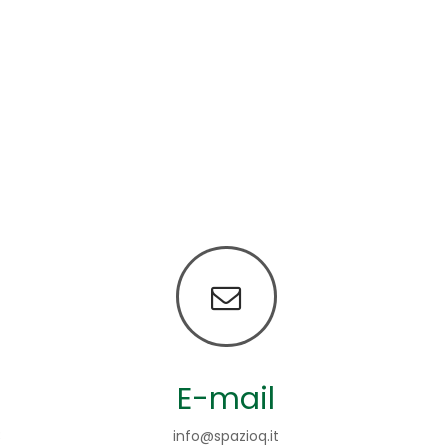
E-mail
3
info@spazioq.it