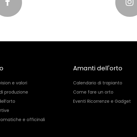
io
Amanti dell'orto
vision e valori
Calendario di trapianto
di produzione
Come fare un orto
ell’orto
Eventi Ricorrenze e Gadget
rtive
romatiche e officinali