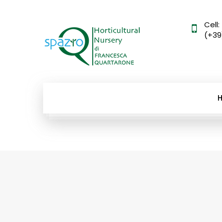
Cell:
(+39