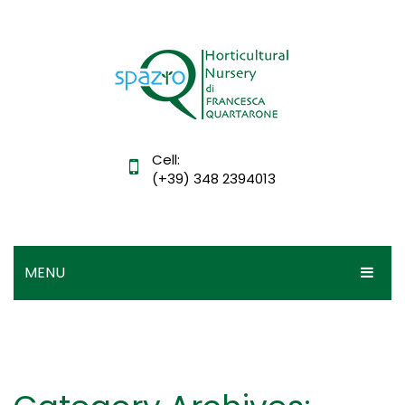
Cell:
(+39) 348 2394013
MENU
HOME
IL VIVAIO
DIDATTICA
Mission, vision e valori