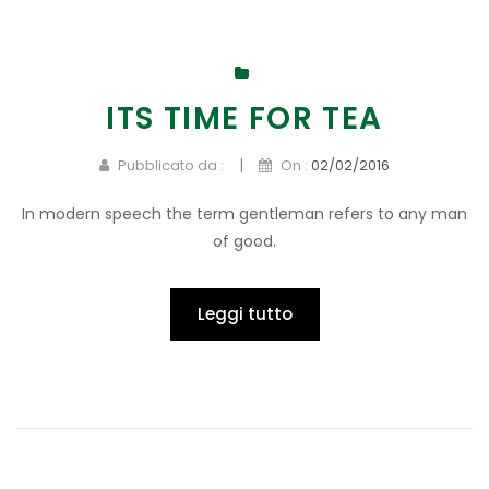
ITS TIME FOR TEA
|
Pubblicato da :
On :
02/02/2016
In modern speech the term gentleman refers to any man
of good.
Leggi tutto