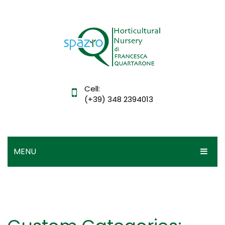
Cell:
(+39) 348 2394013
MENU
HOME
IL VIVAIO
DIDATTICA
Mission, vision e valori