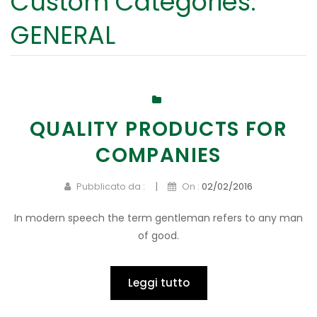
Custom Categories:
NEWS
Aziende di produzione
Scuole
GENERAL
CONTATTI
Amanti dell’orto
Percorsi esperienziali
Specie ortive
Calendario di trapianto
Piante aromatiche e officinali
Come fare un orto
QUALITY PRODUCTS FOR
Il prato
Eventi Ricorrenze e Gadget
COMPANIES
|
Pubblicato da :
On :
02/02/2016
In modern speech the term gentleman refers to any man
of good.
Leggi tutto