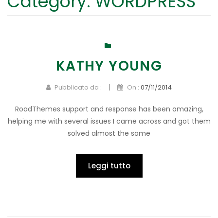
Category:
WORDPRESS
NEWS
Aziende di produzione
Scuole
CONTATTI
Amanti dell’orto
Percorsi esperienziali
Specie ortive
Calendario di trapianto
KATHY YOUNG
Piante aromatiche e officinali
Come fare un orto
|
Pubblicato da :
On :
07/11/2014
Il prato
Eventi Ricorrenze e Gadget
RoadThemes support and response has been amazing,
helping me with several issues I came across and got them
solved almost the same
Leggi tutto