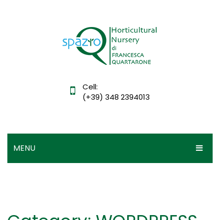
Cell:
(+39) 348 2394013
MENU
HOME
IL VIVAIO
DIDATTICA
Mission, vision e valori