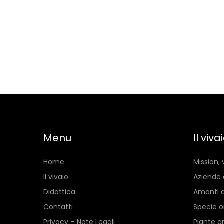
Menu
Il viva
Home
Mission, 
Il vivaio
Aziende 
Didattica
Amanti d
Contatti
Specie o
Privacy – Note Legali
Piante a