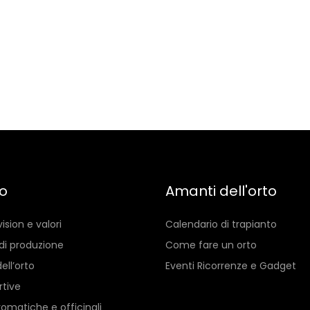
io
Amanti dell'orto
vision e valori
Calendario di trapianto
di produzione
Come fare un orto
ell’orto
Eventi Ricorrenze e Gadget
rtive
romatiche e officinali