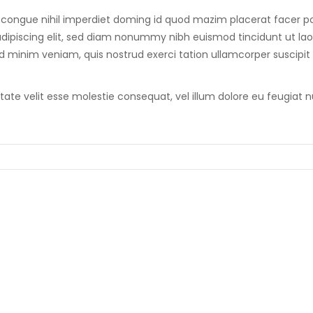
 congue nihil imperdiet doming id quod mazim placerat facer p
dipiscing elit, sed diam nonummy nibh euismod tincidunt ut lao
 minim veniam, quis nostrud exerci tation ullamcorper suscipit 
utate velit esse molestie consequat, vel illum dolore eu feugiat n